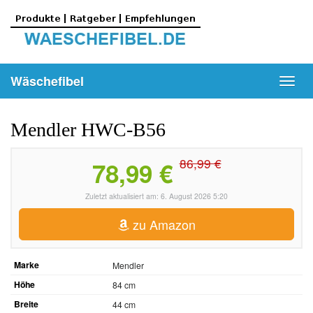
Skip
to
main
content
Wäschefibel
Toggl
navig
Mendler HWC-B56
86,99 €
78,99 €
Zuletzt aktualisiert am: 6. August 2026 5:20
zu Amazon
Marke
Mendler
Höhe
84 cm
Breite
44 cm