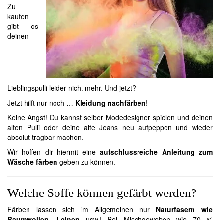
Zu
kaufen
gibt es
deinen
Lieblingspulli leider nicht mehr. Und jetzt?
Jetzt hilft nur noch …
Kleidung nachfärben
!
Keine Angst! Du kannst selber Modedesigner spielen und deinen
alten Pulli oder deine alte Jeans neu aufpeppen und wieder
absolut tragbar machen.
Wir hoffen dir hiermit eine
aufschlussreiche Anleitung zum
Wäsche färben
geben zu können.
Welche Soffe können gefärbt werden?
Färben lassen sich im Allgemeinen nur
Naturfasern wie
Baumwollen, Leinen
usw.! Bei Mischgeweben wie 70 %