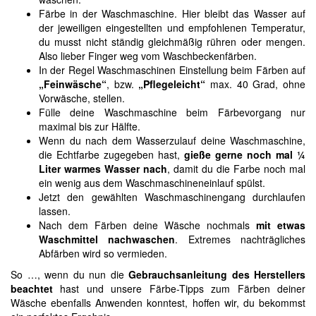
Färbe in der Waschmaschine. Hier bleibt das Wasser auf
der jeweiligen eingestellten und empfohlenen Temperatur,
du musst nicht ständig gleichmäßig rühren oder mengen.
Also lieber Finger weg vom Waschbeckenfärben.
In der Regel Waschmaschinen Einstellung beim Färben auf
„Feinwäsche“
, bzw.
„Pflegeleicht“
max. 40 Grad, ohne
Vorwäsche, stellen.
Fülle deine Waschmaschine beim Färbevorgang nur
maximal bis zur Hälfte.
Wenn du nach dem Wasserzulauf deine Waschmaschine,
die Echtfarbe zugegeben hast,
gieße gerne noch mal ¼
Liter warmes Wasser nach
, damit du die Farbe noch mal
ein wenig aus dem Waschmaschineneinlauf spülst.
Jetzt den gewählten Waschmaschinengang durchlaufen
lassen.
Nach dem Färben deine Wäsche nochmals
mit etwas
Waschmittel nachwaschen
. Extremes nachträgliches
Abfärben wird so vermieden.
So …, wenn du nun die
Gebrauchsanleitung des Herstellers
beachtet
hast und unsere Färbe-Tipps zum Färben deiner
Wäsche ebenfalls Anwenden konntest, hoffen wir, du bekommst