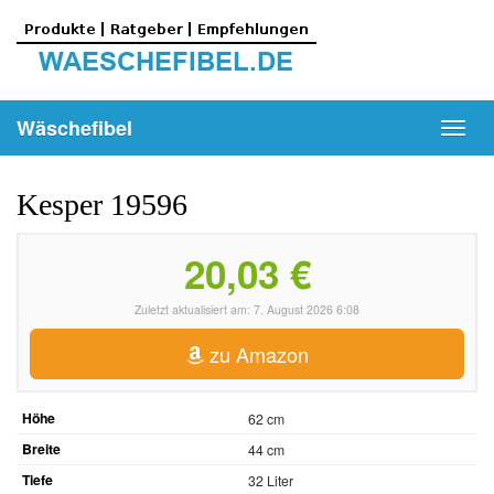
Skip
to
main
content
Wäschefibel
Toggl
navig
Kesper 19596
20,03 €
Zuletzt aktualisiert am: 7. August 2026 6:08
zu Amazon
Höhe
62 cm
Breite
44 cm
Tiefe
32 Liter