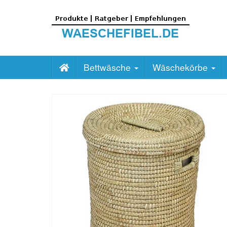
Skip
to
main
content
Bettwäsche
Wäschekörbe