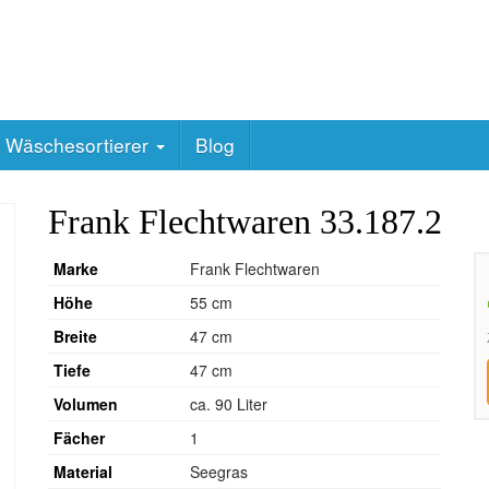
Wäschesortierer
Blog
Frank Flechtwaren 33.187.2
Marke
Frank Flechtwaren
Höhe
55 cm
Breite
47 cm
Tiefe
47 cm
Volumen
ca. 90 Liter
Fächer
1
Material
Seegras